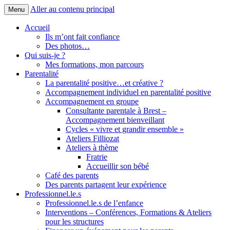
Aller au contenu principal
Menu
Accompagnement, Formatrice
Pascale Thoby
Accueil
Ils m’ont fait confiance
Des photos…
Qui suis-je ?
Mes formations, mon parcours
Parentalité
La parentalité positive…et créative ?
Accompagnement individuel en parentalité positive
Accompagnement en groupe
Consultante parentale à Brest –
Accompagnement bienveillant
Cycles « vivre et grandir ensemble »
Ateliers Filliozat
Ateliers à thème
Fratrie
Accueillir son bébé
Café des parents
Des parents partagent leur expérience
Professionnel.le.s
Professionnel.le.s de l’enfance
Interventions – Conférences, Formations & Ateliers
pour les structures